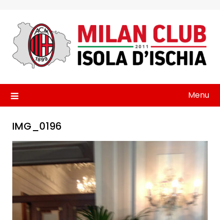
Skip
to
content
Menu
IMG_0196